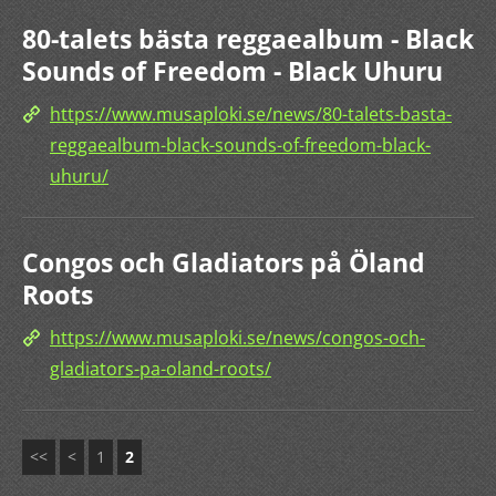
80-talets bästa reggaealbum - Black
Sounds of Freedom - Black Uhuru
https://www.musaploki.se/news/80-talets-basta-
reggaealbum-black-sounds-of-freedom-black-
uhuru/
Congos och Gladiators på Öland
Roots
https://www.musaploki.se/news/congos-och-
gladiators-pa-oland-roots/
<<
<
1
2