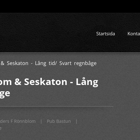
Startsida
Konta
& Seskaton - Lång tid/ Svart regnbåge
om & Seskaton - Lång
åge
ders F Rönnblom
|
Pub Bastun
|
e