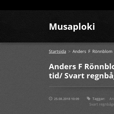
Musaploki
Startsida
>
Anders F Rönnblom 
Anders F Rönnbl
tid/ Svart regnb
Taggar
:
An
25.08.2018 10:09
Svart regnbåg