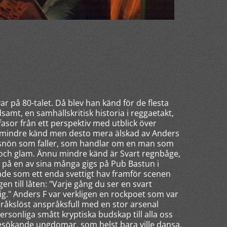
r på 80-talet. Då blev han känd för de flesta
amt, en samhällskritisk historia i reggaetakt,
fasor från ett perspektiv med utblick över
ite mindre känd men desto mera älskad av Anders
 snön som faller, som handlar om en man som
och glam. Ännu mindre känd är Svart regnbåge,
 på en av sina många gigs på Pub Bastun i
ade som ett enda svettigt hav framför scenen
en till låten: "Varje gång du ser en svart
g." Anders F var verkligen en rockpoet som var
råkslöst anspråksfull med en stor arsenal
ersonliga smått kryptiska budskap till alla oss
sökande ungdomar, som helst bara ville dansa.