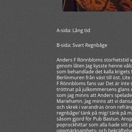
A-sida: Lång tid
B-sida: Svart Regnbåge
Anders F Rönnbloms storhetstid va
genom låten Jag kysste henne vålds
som behandlade det kalla krigets 
Berlinmuren från väst till öst. L
F Rönnbloms fans var Det är inte
tröttnat på julkommersens glans 
som jag minns att Anders spelade
Mariehamn. Jag minns att vi dans
och skrek i varandras öron refräng
regnbåge/ tänk på mig/ tänk på mi
såsom gjord för Pub Bastun. Ansp
poprockhittar som alla hade sitt p
uppmärksamhets- och bekräftelse