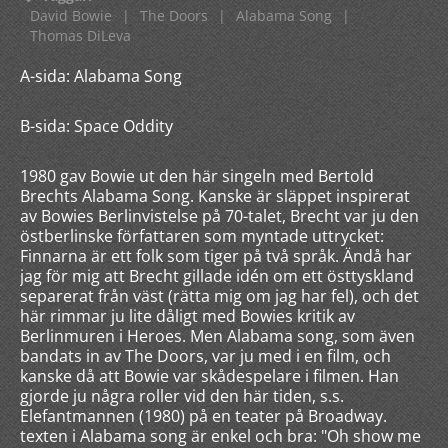
David Bowie
|
The Doors
|
Alabama Song
|
Thomas DiLeva
A-sida: Alabama Song
B-sida: Space Oddity
1980 gav Bowie ut den här singeln med Bertold
Brechts Alabama Song. Kanske är släppet inspirerat
av Bowies Berlinvistelse på 70-talet, Brecht var ju den
östberlinske författaren som myntade uttrycket:
Finnarna är ett folk som tiger på två språk. Ändå har
jag för mig att Brecht gillade idén om ett östtyskland
separerat från väst (rätta mig om jag har fel), och det
här rimmar ju lite dåligt med Bowies kritik av
Berlinmuren i Heroes. Men Alabama song, som även
bandats in av The Doors, var ju med i en film, och
kanske då att Bowie var skådespelare i filmen. Han
gjorde ju några roller vid den här tiden, s.s.
Elefantmannen (1980) på en teater på Broadway.
texten i Alabama song är enkel och bra: "Oh show me