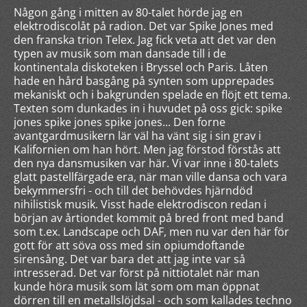
Någon gång i mitten av 80-talet hörde jag en
elektrodiscolåt på radion. Det var Spike Jones med
den franska trion Telex. Jag fick veta att det var den
typen av musik som man dansade till i de
kontinentala diskoteken i Bryssel och Paris. Låten
hade en hård basgång på synten som upprepades
mekaniskt och i bakgrunden spelade en flöjt ett tema.
Texten som dunkades in i huvudet på oss gick: spike
jones spike jones spike jones... Den forne
avantgardmusikern lär väl ha vänt sig i sin grav i
Kalifornien om han hört. Men jag förstod förstås att
den nya dansmusiken var här. Vi var inne i 80-talets
glatt pastellfärgade era, när man ville dansa och vara
bekymmersfri - och till det behövdes hjärndöd
nihilistisk musik. Visst hade elektrodiscon redan i
början av årtiondet kommit på bred front med band
som t.ex. Landscape och DAF, men nu var den här för
gott för att söva oss med sin opiumdoftande
sirensång. Det var bara det att jag inte var så
intresserad. Det var först på nittiotalet när man
kunde höra musik som lät som om man öppnat
dörren till en metallslöjdsal - och som kallades techno