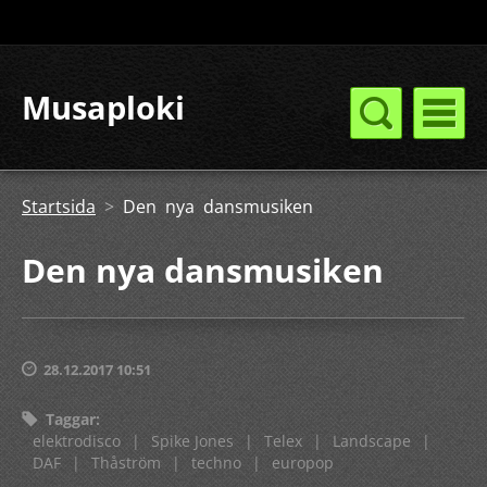
Musaploki
Startsida
>
Den nya dansmusiken
Den nya dansmusiken
28.12.2017 10:51
Taggar
:
elektrodisco
|
Spike Jones
|
Telex
|
Landscape
|
DAF
|
Thåström
|
techno
|
europop