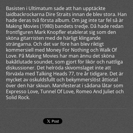
Basisten i Ultimatum sade att han upptäckte
laidbackrockarna Dire Straits innan de blev stora. Han
hade deras två första album. Om jag inte tar fel så är
Making Movies (1980) bandets tredje. Då hade redan
frontfiguren Mark Knopfler etablerat sig som den
sköna gitarristen med de härligt klingande
strängarna. Och det var före han blev riktigt
kommersiell med Money For Nothing och Walk Of
Love. På Making Movies har man ännu det sköna
bakåtlutade soundet, som gjort för likör och nattliga
diskussioner. Det helröda skivomslaget inte att
förväxla med Talking Heads 77, tre år tidigare. Det är
mycket av oskuldsfullt och bekymmerslöst åttiotal
över den här skivan. Manifesterat i sådana låtar som
Expresso Love, Tunnel Of Love, Romeo And Juliet och
Solid Rock.