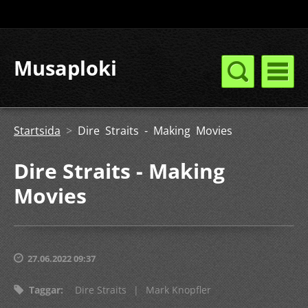
Musaploki
Startsida
>
Dire Straits - Making Movies
Dire Straits - Making
Movies
27.06.2022 09:37
Taggar
:
Dire Straits
|
Mark Knopfler