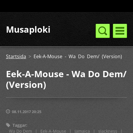
Musaploki
Startsida
>
Eek-A-Mouse - Wa Do Dem/ (Version)
Eek-A-Mouse - Wa Do Dem/
(Version)
08.11.2017 20:25
Taggar
:
Wa Do Dem
|
Eek-A-Mouse
|
Jamaica
|
slackness
|