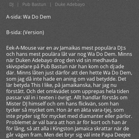
DJ
|
Pub Bastun
|
Duke Adebayo
A-sida: Wa Do Dem
B-sida: (Version)
Eek-A-Mouse var en av Jamaikas mest populära DJ:s
och hans mest poulära låt var nog Wa Do Dem. Minns
när Duken Adebayo drog den vid sin medhavda
skivspelare på Pub Bastun när han kom och dj:ade
där. Minns låten just därför att den hette Wa Do Dem,
som jag då inte hade en aning om vad betydde. Det
lär betyda This I like, på jamaikanska, har jag nu
förstått. Och det omkvädet som upprepas hela tiden
passar väl in i texten i övrigt. Allt handlar förstås om
Mister DJ himself och om hans flickvän, som han
tycker så mycket om. Hon är en äkta vara-tjej, som
inte pryder sig för mycket med diamanter eller pärlor.
Problemet är väl bara att hon är för kort och han är
för lång, så att alla i Kingston Jamaica skrattar när de
går vägen fram. Men det bryr sig väl inte Papa Deejee