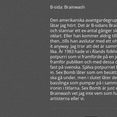
B-sida: Brainwash
Den amerikanska avantgardegrupp
låtar jag hört. Det är B-sidans Br
och stannar ett ex-antal gånger s
oklart. Eller han kommer aldrig till 
then...tills han avslutar med ett 
it anyway. Jag tror att det är sa
lika. År 1983 hade vi i Ålands fo
potpurri som vi framförde på en jul
framför publiken och med dessa o
fast på svenska. Själva potpurrie
in. Sex Bomb låter som om besättn
ska gå under, men i slutet låter de
basslinga som pumpar på i samma 
ironin i titlarna. Sex Bomb är jus
Brainwash vet jag inte vem som har
artisterna eller vi.