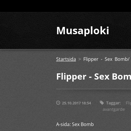
Musaploki
Startsida
>
Flipper - Sex Bomb/
Flipper - Sex Bo
Taggar
:
Fl
25.10.2017 18:54
avantgarde
A-sida: Sex Bomb