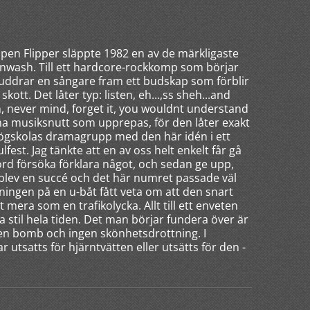
en Flipper släppte 1982 en av de märkligaste
ainwash. Till ett hardcore-rockkomp som börjar
luddrar en sångare fram ett budskap som förblir
skott. Det låter typ: listen, eh...,ss sheh...and
oh, never mind, forget it, you wouldnt understand
mma musiksnutt som upprepas, för den låter exakt
lkhögskolas dramagrupp med den här idén i ett
fest. Jag tänkte att en av oss helt enkelt får gå
rd försöka förklara något, och sedan ge upp,
t blev en succé och det här numret passade väl
ingen på en u-båt fått veta om att den snart
t mera som en trafikolycka. Allt till ett enveten
stil hela tiden. Det man börjar fundera över är
t en bomb och ingen skönhetsdrottning. I
 utsatts för hjärntvätten eller utsätts för den -