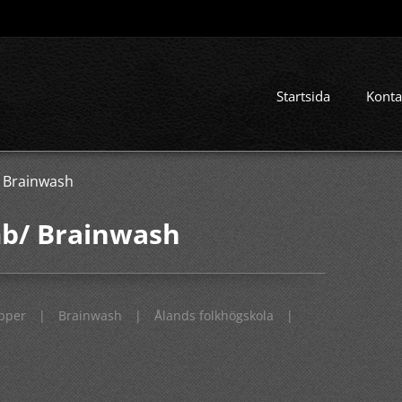
Startsida
Konta
 Brainwash
mb/ Brainwash
ipper
|
Brainwash
|
Ålands folkhögskola
|