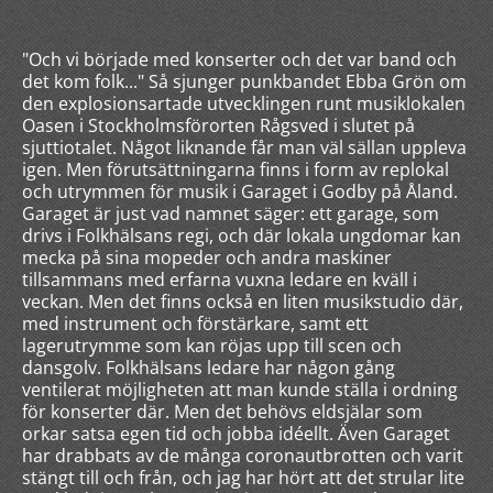
"Och vi började med konserter och det var band och
det kom folk..." Så sjunger punkbandet Ebba Grön om
den explosionsartade utvecklingen runt musiklokalen
Oasen i Stockholmsförorten Rågsved i slutet på
sjuttiotalet. Något liknande får man väl sällan uppleva
igen. Men förutsättningarna finns i form av replokal
och utrymmen för musik i Garaget i Godby på Åland.
Garaget är just vad namnet säger: ett garage, som
drivs i Folkhälsans regi, och där lokala ungdomar kan
mecka på sina mopeder och andra maskiner
tillsammans med erfarna vuxna ledare en kväll i
veckan. Men det finns också en liten musikstudio där,
med instrument och förstärkare, samt ett
lagerutrymme som kan röjas upp till scen och
dansgolv. Folkhälsans ledare har någon gång
ventilerat möjligheten att man kunde ställa i ordning
för konserter där. Men det behövs eldsjälar som
orkar satsa egen tid och jobba idéellt. Även Garaget
har drabbats av de många coronautbrotten och varit
stängt till och från, och jag har hört att det strular lite