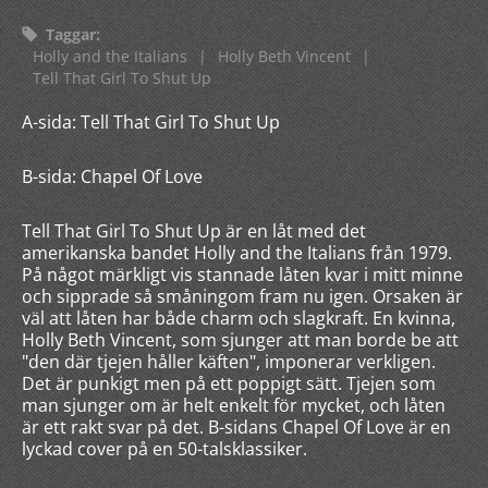
Taggar
:
Holly and the Italians
|
Holly Beth Vincent
|
Tell That Girl To Shut Up
A-sida: Tell That Girl To Shut Up
B-sida: Chapel Of Love
Tell That Girl To Shut Up är en låt med det
amerikanska bandet Holly and the Italians från 1979.
På något märkligt vis stannade låten kvar i mitt minne
och sipprade så småningom fram nu igen. Orsaken är
väl att låten har både charm och slagkraft. En kvinna,
Holly Beth Vincent, som sjunger att man borde be att
"den där tjejen håller käften", imponerar verkligen.
Det är punkigt men på ett poppigt sätt. Tjejen som
man sjunger om är helt enkelt för mycket, och låten
är ett rakt svar på det. B-sidans Chapel Of Love är en
lyckad cover på en 50-talsklassiker.