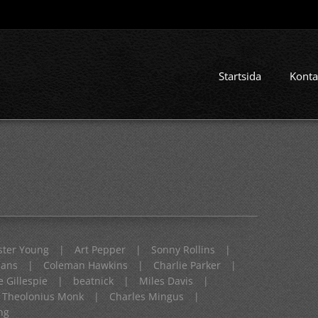
Startsida
Konta
ster Young
|
Art Pepper
|
Sonny Rollins
|
mans
|
Coleman Hawkins
|
Charlie Parker
|
e Gillespie
|
beatnick
|
Miles Davis
|
Theolonius Monk
|
Charles Mingus
|
ng