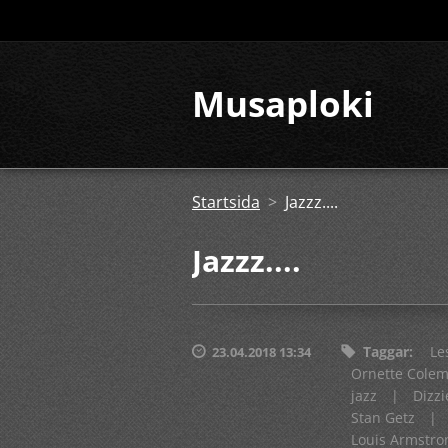
Musaploki
Startsida
>
Jazzz....
Jazzz....
Taggar
:
Le
23.04.2018 13:34
Ornette Cole
jazz
|
Dizzi
Stan Getz
|
Louis Armstro