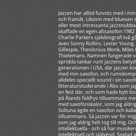
Jazzen har alltid funnits med i m
och framåt. Liksom med bluesen så 
eller mest intressanta jazzsnubba
skaffade en egen altsaxofon 1982
Charlie Parkers självbiografi två
även Sonny Rollins, Lester Young
Gillespie, Theolonius Monk, Miles
Thielemans. Namnen fungerade s
spridda tankar runt jazzens betyd
generationen i USA, där jazzen kom
med min saxofon, och rumskompise
alldeles speciellt sound i sin sax
litteraturstuderande i Åbo som jag
en fest där, och som hade bytt bor
på Ålands fiskfrys tillsammans me
med saxofonskalor, som jag aldri
Soltuna ägde en saxofon och kallad
tillsammans. Så jazzen var för mi
som jag aldrig helt tog till mig. Oc
intellektuella - och så har musike
intellektuell och självgod. Spela