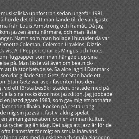
in musikaliska uppfostran sedan ungefär 1981
hörde det till att man kände till de vanligaste
rna från Louis Armstrong och framåt. Då jag
 kom jazzen ännu närmare, och man läste
 gånger. Namn som man bollade i huvudet då var
, Ornette Coleman, Coleman Hawkins, Dizzie
 Davis, Art Pepper, Charles Mingus och Toots
om flugpapper som man hängde upp sina
else på. Man läste väl även om beatnick-
 att få stor betydelse. Så åkte jag till Danmark
n där gillade Stan Getz, för Stan hade ett
ofon. Stan Getz var även favoriten hos den
, vid ett första besök i staden, pratade med på
t alla sina rockskivor mot jazzditon. Jag jobbade
d en jazzdiggare 1983, som gav mig ett nothäfte
g lämnade tillbaka. Kocken på restaurang
e mig sin jazzvän, fast vi aldrig spelat
g en annan generation, och en annnan kultur,
h så tycker jag än idag. Det sägs att jazz är för de
n ofta framstått för mig: en smula inåtvänd,
d av hippa cats med pipskägg och smala glasögon