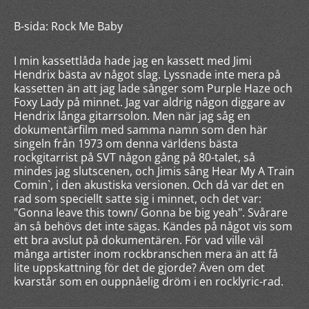
B-sida: Rock Me Baby
I min kassettlåda hade jag en kassett med Jimi
Hendrix bästa av något slag. Lyssnade inte mera på
kassetten än att jag lade sånger som Purple Haze och
Foxy Lady på minnet. Jag var aldrig någon diggare av
Hendrix långa gitarrsolon. Men när jag såg en
dokumentärfilm med samma namn som den här
singeln från 1973 om denna världens bästa
rockgitarrist på SVT någon gång på 80-talet, så
mindes jag slutscenen, och Jimis sång Hear My A Train
Comin`, i den akustiska versionen. Och då var det en
rad som speciellt satte sig i minnet, och det var:
"Gonna leave this town/ Gonna be big yeah". Svårare
än så behövs det inte sägas. Kändes på något vis som
ett bra avslut på dokumentären. För vad ville väl
många artister inom rockbranschen mera än att få
lite uppskattning för det de gjorde? Även om det
kvarstår som en ouppnåelig dröm i en rocklyric-rad.