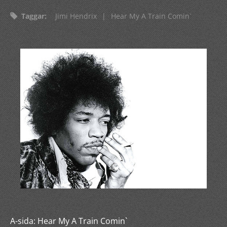
Taggar
:
Jimi Hendrix
|
Hear My A Train Comin`
A-sida: Hear My A Train Comin`