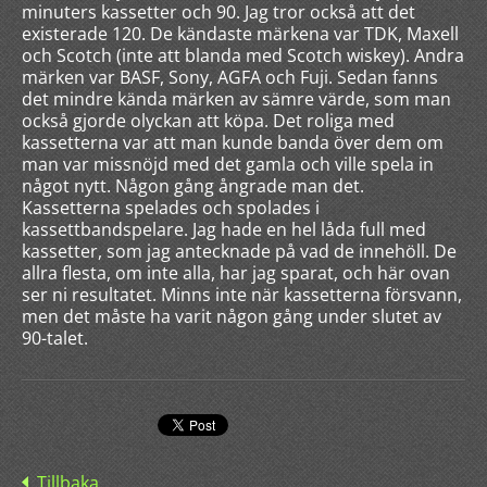
minuters kassetter och 90. Jag tror också att det
existerade 120. De kändaste märkena var TDK, Maxell
och Scotch (inte att blanda med Scotch wiskey). Andra
märken var BASF, Sony, AGFA och Fuji. Sedan fanns
det mindre kända märken av sämre värde, som man
också gjorde olyckan att köpa. Det roliga med
kassetterna var att man kunde banda över dem om
man var missnöjd med det gamla och ville spela in
något nytt. Någon gång ångrade man det.
Kassetterna spelades och spolades i
kassettbandspelare. Jag hade en hel låda full med
kassetter, som jag antecknade på vad de innehöll. De
allra flesta, om inte alla, har jag sparat, och här ovan
ser ni resultatet. Minns inte när kassetterna försvann,
men det måste ha varit någon gång under slutet av
90-talet.
Tillbaka