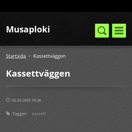
Musaploki
Startsida
>
Kassettväggen
Kassettväggen
03.03.2025 19:26
Taggar
:
kassett