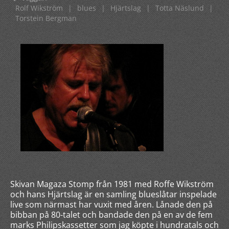
Rolf Wikström
|
blues
|
Hjärtslag
|
Totta Näslund
|
Torstein Bergman
Skivan Magaza Stomp från 1981 med Roffe Wikström
och hans Hjärtslag är en samling blueslåtar inspelade
live som närmast har vuxit med åren. Lånade den på
bibban på 80-talet och bandade den på en av de fem
marks Philipskassetter som jag köpte i hundratals och