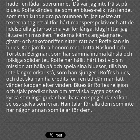
hade i en låda i sovrummet. Då var jag inte frälst på
blues. Roffe kändes lite som en blues-relik från landet
som man kunde dra på munnen åt. Jag tyckte att
texterna tog ett alltför hårt mansperspektiv och att de
lidelsefulla gitarrsolona var för långa. Idag hittar jag
lättare in i musiken. Texterna känns angelägnare,
gitarr- och saxofonriffen sitter rätt och Roffe kan sin
blues. Kan jämföra honom med Totta Näslund och
Torstein Bergman, som har samma intima känsla och
folkliga solidaritet. Roffe har hållit hårt fast vid sin
mission att hålla på och spela sina bluesor, tills han
inte längre orkar stå, som han sjunger i Roffes blues,
och det ska han ha credits för i en tid där man lätt
vänder kappan efter vinden. Blues är Roffes religion
och själv predikar han om att vi ska bygga oss en
kyrka som inga gudar har, bara en spegel där vi kan
se oss själva som vi är. Han talar för alla dem som inte
har någon annan som talar för dem.