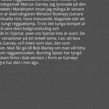
rundsgestalt Marcus Garvey. Jag lyssnade på den
oteket i Mariehamn innan jag många år senare
en är lead-sångaren Winston Rodneys (senare
tuella röst, hans mässande, klagande sätt att
tt, tungt reggaekomp. Trots det tunga kompet är
tack vare skön bakgrundssång och
 in i hjärtat, även om hjärtat inte är svart. De
variationer på ett enkelt tema, t.ex. att leva
us Garvey, och tiden som slav, den som
den. Man får gå till Bob Marley om man vill hitta
 inom reggaemusiken. Burning Spear har tyngd
även finns i dub-version, i form av Garveys
ngre har den i min ägo.