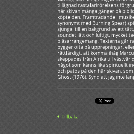
tillägnad rastafarirörelsens förg
här skivan många gånger på bibli
köpte den. Framträdande i musik
synonymt med Burning Spear) spiri
sjunga, till en bakgrund av ett tä
soundet lätt och luftigt, mycket 
blåsarrangemang. Texterna går rakt
bygger ofta på upprepningar, eller 
rättfärdigt, att komma ihåg Marc
skeppades från Afrika till västvärl
något som känns lika spirituellt
och patos på den här skivan, som 
Ghost (1976). Synd att jag inte lä
Tillbaka