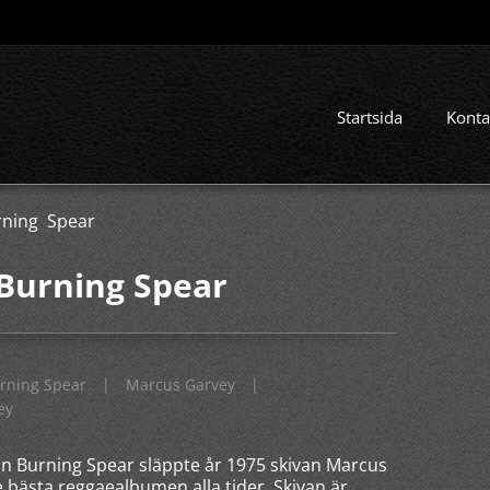
Startsida
Konta
rning Spear
Burning Spear
rning Spear
|
Marcus Garvey
|
ey
n Burning Spear släppte år 1975 skivan Marcus
e bästa reggaealbumen alla tider. Skivan är