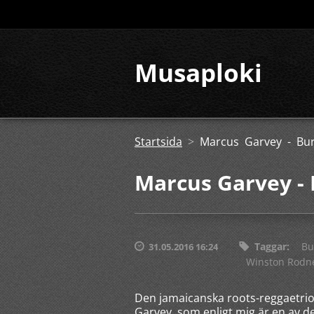
Musaploki
Startsida
>
Marcus Garvey - Bu
Marcus Garvey - 
Taggar
:
Bu
31.05.2016 16:24
Winston Rodn
Den jamaicanska roots-reggaetrio
Garvey, som enligt mig är en av d