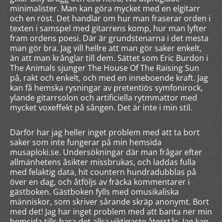
minimalister. Man kan göra mycket med en elgitarr
och en röst. Det handlar om hur man fraserar orden i
texten i samspel med gitarrens komp, hur man lyfter
fram ordens poesi. Där är grundstenarna i det mesta
man gör bra. Jag vill hellre att man gör saker enkelt,
än att man krånglar till dem. Sättet som Eric Burdon i
The Animals sjunger The House Of The Raising Sun
på, rakt och enkelt, och med en inneboende kraft. Jag
kan få hemska rysningar av pretentiös symfonirock,
ylande gitarrsolon och artificiella rytmmattor med
mycket voxeffekt på sången. Det är inte i min stil.
Därför har jag heller inget problem med att ta bort
saker som inte fungerar på min hemsida
musaploki.se. Undersökningar där man frågar efter
allmänhetens åsikter missbrukas, och laddas fulla
med felaktig data, hit countern hundradubblas på
över en dag, och åtföljs av fräcka kommentarer i
gästboken. Gästboken fylls med omusikaliska
människor, som skriver sårande skräp anonymt. Bort
med det! Jag har inget problem med att banta ner min
hemsida tills bara det allra viktigaste återstår. Jag kan