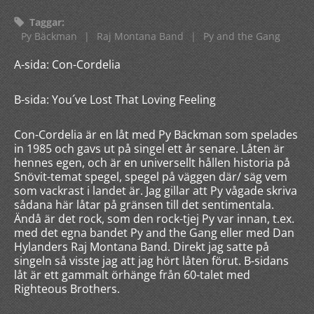
Taggar
:
Py Bäckman
|
Raj Montana Band
|
Py and the Gang
A-sida: Con-Cordelia
B-sida: You´ve Lost That Loving Feeling
Con-Cordelia är en låt med Py Bäckman som spelades
in 1985 och gavs ut på singel ett år senare. Låten är
hennes egen, och är en universellt hållen historia på
Snövit-temat spegel, spegel på väggen där/ säg vem
som vackrast i landet är. Jag gillar att Py vågade skriva
sådana här låtar på gränsen till det sentimentala.
Ändå är det rock, som den rock-tjej Py var innan, t.ex.
med det egna bandet Py and the Gang eller med Dan
Hylanders Raj Montana Band. Direkt jag satte på
singeln så visste jag att jag hört låten förut. B-sidans
låt är ett gammalt örhänge från 60-talet med
Righteous Brothers.