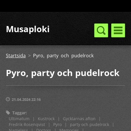
Musaploki
Startsida
>
Pyro, party och pudelrock
Pyro, party och pudelrock
21.04.2024 22:16
Taggar
:
Ultimatum
|
Kustrock
|
Gycklarnas afton
|
Fredrik Rosenqvist
|
Pyro
|
party och pudelrock
|
Nameless
|
Doctors
|
Memories
|