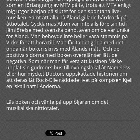
som en förlängning av MTV på tv, trots att MTV enligt
mig utgör början på slutet för den spontana live-
musiken. Samt att alla på Åland gillade hårdrock på
åttiotalet. Gycklarnas Afton var inte alls före sin tid i
jämförelse med svenska band, även om de var unika
för Åland. Man behövde inte heller vara stammis på
Vicke för att höra till. Man får ta det goda med det
onda när boken skrivs med Ålands-mått. Och de
positiva sidorna med boken överglänser lätt de
negativa. Som när man får veta att kusinen Micke
upplät sin gudmors hus till övningslokal åt Nameless
eller hur mycket Doctors uppskattade historien om
att deras låt Rock-Olle räddade livet på kompisen Kjell
en iskall natt i Anderna.
Läs boken och vänta på uppföljaren om det
musikaliska nittiotalet.