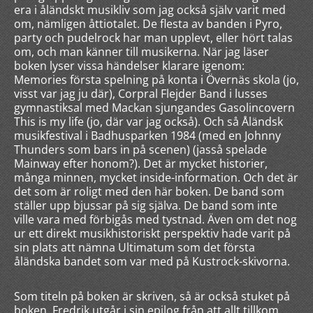
era i åländskt musikliv som jag också själv varit med
om, nämligen åttiotalet. De flesta av banden i Pyro,
party och pudelrock har man upplevt, eller hört talas
om, och man känner till musikerna. När jag läser
boken lyser vissa händelser klarare igenom:
Memories första spelning på konta i Övernäs skola (jo,
visst var jag ju där), Corpral Flejder Band i lusses
gymnastiksal med Mackan sjungandes Gasolincovern
This is my life (jo, där var jag också). Och så Åländsk
musikfestival i Badhusparken 1984 (med en Johnny
Thunders som bars in på scenen) (jasså spelade
Mainway efter honom?). Det är mycket historier,
många minnen, mycket inside-information. Och det är
det som är roligt med den här boken. De band som
ställer upp bjussar på sig själva. De band som inte
ville vara med förbigås med tystnad. Även om det nog
ur ett direkt musikhistoriskt perspektiv hade varit på
sin plats att nämna Ultimatum som det första
åländska bandet som var med på Kustrock-skivorna.
Som titeln på boken är skriven, så är också stuket på
boken. Fredrik utgår i sin epilog från att allt tillkom