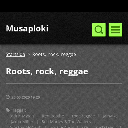
Musaploki
Startsida
>
Roots, rock, reggae
Roots, rock, reggae
25.05.2020 19:20
Taggar
:
Cedric Myton
|
Ken Boothe
|
rootsreggae
|
Jamaika
|
Jakob Miller
|
Bob Marley & The Wailers
|
Winston McAnuff
|
Horace Andy
|
ska
|
rocksteady
|