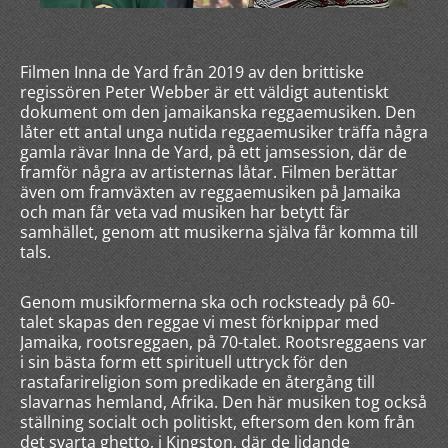
Filmen Inna de Yard från 2019 av den brittiske
regissören Peter Webber är ett väldigt autentiskt
dokument om den jamaikanska reggaemusiken. Den
låter ett antal unga nutida reggaemusiker träffa några
gamla rävar Inna de Yard, på ett jamsession, där de
framför några av artisternas låtar. Filmen berättar
även om framväxten av reggaemusiken på Jamaika
och man får veta vad musiken har betytt fär
samhället, genom att musikerna själva får komma till
tals.
Genom musikformerna ska och rocksteady på 60-
talet skapas den reggae vi mest förknippar med
Jamaika, rootsreggaen, på 70-talet. Rootsreggaens var
i sin bästa form ett spirituell uttryck för den
rastafarireligion som predikade en återgång till
slavarnas hemland, Afrika. Den här musiken tog också
ställning socialt och politiskt, eftersom den kom från
det svarta ghetto, i Kingston, där de lidande