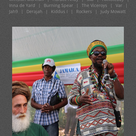
Inna de Yard
|
Burning Spear
|
The Viceroys
|
Var
|
Jah9
|
Derajah
|
Kiddus I
|
Rockers
|
Judy Mowatt