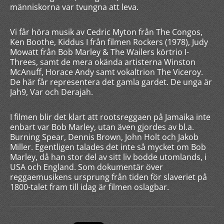
människorna var tvungna att leva.
Vi får höra musik av Cedric Myton från The Congos,
Ken Boothe, Kiddus I från filmen Rockers (1978), Judy
Mowatt från Bob Marley & The Wailers körtrio I-
Threes, samt de mera okända artisterna Winston
McAnuff, Horace Andy samt vokaltrion The Viceroy.
De här får representera det gamla gardet. De unga är
Jah9, Var och Derajah.
I filmen blir det klart att rootsreggaen på Jamaika inte
enbart var Bob Marley, utan även gjordes av bl.a.
Burning Spear, Dennis Brown, John Holt och Jakob
Miller. Egentligen talades det inte så mycket om Bob
Marley, då han stor del av sitt liv bodde utomlands, i
USA och England. Som dokumentär över
reggaemusikens ursprung från tiden för slaveriet på
1800-talet fram till idag är filmen oslagbar.