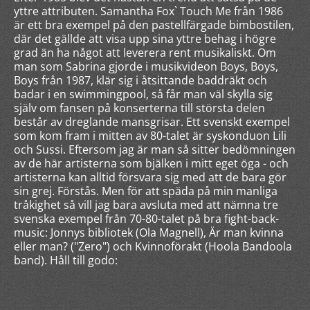
yttre attributen. Samantha Fox` Touch Me från 1986
är ett bra exempel på den pastellfärgade bimbostilen,
där det gällde att visa upp sina yttre behag i högre
grad än ha något att leverera rent musikaliskt. Om
man som Sabrina gjorde i musikvideon Boys, Boys,
Boys från 1987, klär sig i åtsittande baddräkt och
badar i en swimmingpool, så får man väl skylla sig
själv om fansen på konserterna till största delen
består av dreglande mansgrisar. Ett svenskt exempel
som kom fram i mitten av 80-talet är syskonduon Lili
och Sussi. Eftersom jag är man så sitter bedömningen
av de här artisterna som bjälken i mitt eget öga - och
artisterna kan alltid försvara sig med att de bara gör
sin grej. Förstås. Men för att späda på min manliga
tråkighet så vill jag bara avsluta med att nämna tre
svenska exempel från 70-80-talet på bra fight-back-
music: Jonnys bibliotek (Ola Magnell), Är man kvinna
eller man? ("Zero") och Kvinnoförakt (Hoola Bandoola
band). Håll till godo: