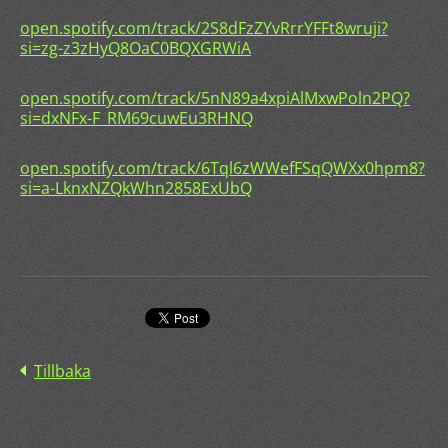
open.spotify.com/track/2S8dFzZYvRrrYFFt8wruji?
si=zg-z3zHyQ8OaC0BQXGRWiA
open.spotify.com/track/5nN89a4xpiAlMxwPoln2PQ?
si=dxNFx-F_RM69cuwEu3RHNQ
open.spotify.com/track/6Tql6zWWefFSqQWXx0hpm8?
si=a-LknxNZQkWhn2858ExUbQ
Tillbaka