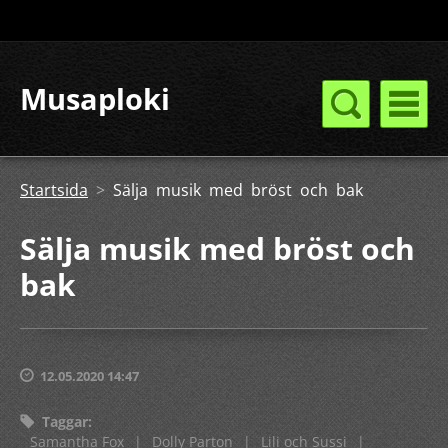
Musaploki
Startsida
>
Sälja musik med bröst och bak
Sälja musik med bröst och
bak
12.05.2020 14:47
Taggar
:
Samantha Fox
|
Dolly Parton
|
Lili och Sussi
|