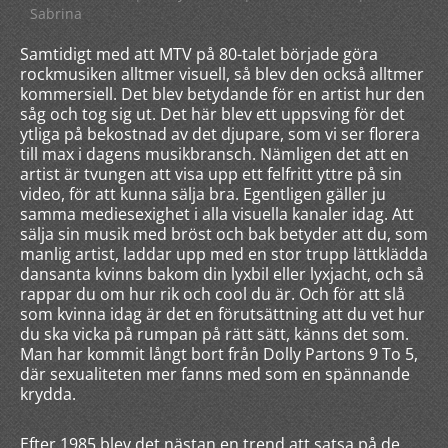
Sabrina
Samtidigt med att MTV på 80-talet började göra
rockmusiken alltmer visuell, så blev den också alltmer
kommersiell. Det blev betydande för en artist hur den
såg och tog sig ut. Det här blev ett uppsving för det
ytliga på bekostnad av det djupare, som vi ser florera
till max i dagens musikbransch. Nämligen det att en
artist är tvungen att visa upp ett felfritt yttre på sin
video, för att kunna sälja bra. Egentligen gäller ju
samma mediesexighet i alla visuella kanaler idag. Att
sälja sin musik med bröst och bak betyder att du, som
manlig artist, laddar upp med en stor trupp lättklädda
dansanta kvinns bakom din lyxbil eller lyxjacht, och så
rappar du om hur rik och cool du är. Och för att slå
som kvinna idag är det en förutsättning att du vet hur
du ska vicka på rumpan på rätt sätt, känns det som.
Man har kommit långt bort från Dolly Partons 9 To 5,
där sexualiteten mer fanns med som en spännande
krydda.
Efter 1985 blev det nästan en trend att satsa på de