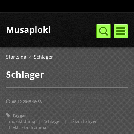
Musaploki
Startsida
>
Schlager
Schlager
08.12.2015 18:58
Taggar
:
musiktidning
|
Schlager
|
Håkan Lahger
|
Elektriska drömmar