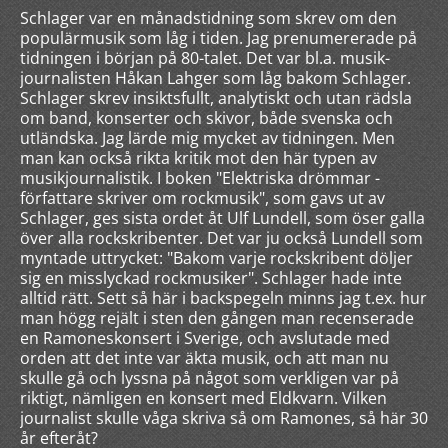
Schlager var en månadstidning som skrev om den
populärmusik som låg i tiden. Jag prenumererade på
tidningen i början på 80-talet. Det var bl.a. musik-
journalisten Håkan Lahger som låg bakom Schlager.
Schlager skrev insiktsfullt, analytiskt och utan rädsla
om band, konserter och skivor, både svenska och
utländska. Jag lärde mig mycket av tidningen. Men
man kan också rikta kritik mot den här typen av
musikjournalistik. I boken "Elektriska drömmar -
författare skriver om rockmusik", som gavs ut av
Schlager, ges sista ordet åt Ulf Lundell, som öser galla
över alla rockskribenter. Det var ju också Lundell som
myntade uttrycket: "Bakom varje rockskribent döljer
sig en misslyckad rockmusiker". Schlager hade inte
alltid rätt. Sett så här i backspegeln minns jag t.ex. hur
man högg rejält i sten den gången man recenserade
en Ramoneskonsert i Sverige, och avslutade med
orden att det inte var äkta musik, och att man nu
skulle gå och lyssna på något som verkligen var på
riktigt, nämligen en konsert med Eldkvarn. Vilken
journalist skulle våga skriva så om Ramones, så här 30
år efteråt?