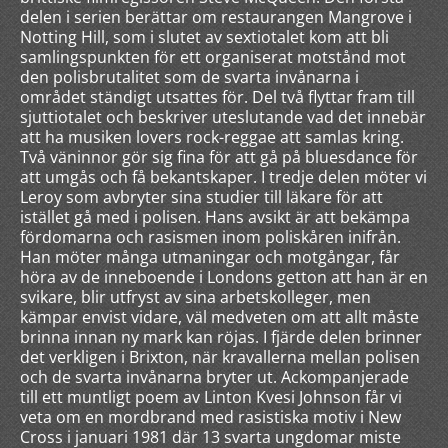
delen i serien berättar om restaurangen Mangrove i
Notting Hill, som i slutet av sextiotalet kom att bli
samlingspunkten för ett organiserat motstånd mot
den polisbrutalitet som de svarta invånarna i
området ständigt utsattes för. Del två flyttar fram till
sjuttiotalet och beskriver uteslutande vad det innebär
att ha musiken lovers rock-reggae att samlas kring.
Två väninnor gör sig fina för att gå på bluesdance för
att umgås och få bekantskaper. I tredje delen möter vi
Leroy som avbryter sina studier till läkare för att
istället gå med i polisen. Hans avsikt är att bekämpa
fördomarna och rasismen inom poliskåren inifrån.
Han möter många utmaningar och motgångar, får
höra av de inneboende i Londons getton att han är en
svikare, blir utfryst av sina arbetskolleger, men
kämpar envist vidare, väl medveten om att allt måste
brinna innan ny mark kan röjas. I fjärde delen brinner
det verkligen i Brixton, när kravallerna mellan polisen
och de svarta invånarna bryter ut. Ackompanjerade
till ett muntligt poem av Linton Kvesi Johnson får vi
veta om en mordbrand med rasistiska motiv i New
Cross i januari 1981 där 13 svarta ungdomar miste