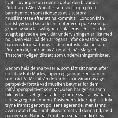
livet. Huvudperson i denna del är den blivande
författaren Alex Wheatle, som vuxit upp på ett
barnhem och som räddades av sitt stora
musikintresse efter att ha kommit till London från
landsbygden. I sista delen möter vi en pojke som på
grund av sina lässvårigheter placeras i en skola för
svagtbegåvade elever, där undervisningen är lika med
noll. Den visar på den arrogans inför de västindiska
barnens förutsättningar i den brittiska skolan som
förekom då, i början av åttiotalet, när Margret
Thatcher nyligen tillträtt som undervisningsminister.
Genom hela denna tv-serie, som fått sitt namn efter
en låt av Bob Marley, löper reggaemusiken som en
röd tråd. Vi får inifrån de karibiska invånarnas eget
perspektiv förstå vad musiken betyder för dem.
Inifrånperspektivet som McQueen har ger en sann
bild av hur livet gestaltade sig för de svarta invånarna
i ett segregerat London. Rasismen sticker upp sitt fula
tryne främst genom polisens agerande, men fanns
även rotat i hela samhällssystemet vid denna tid, med
partier som National Front, och senare indirekt via