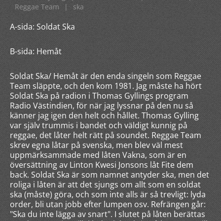
Reggae Team
|
ska
A-sida: Soldat Ska
B-sida: Hemåt
Soldat Ska/ Hemåt är den enda singeln som Reggae
Team släppte, och den kom 1981. Jag måste ha hört
Soldat Ska på radion i Thomas Gyllings program
Radio Västindien, för när jag lyssnar på den nu så
känner jag igen den helt och hållet. Thomas Gylling
var själv trummis i bandet och väldigt kunnig på
reggae, det låter helt rätt på soundet. Reggae Team
skrev egna låtar på svenska, men blev väl mest
uppmärksammade med låten Vakna, som är en
översättning av Linton Kwesi Jonsons låt Fite dem
back. Soldat Ska är som namnet antyder ska, men det
roliga i låten är att det sjungs om allt som en soldat
ska (måste) göra, och som inte alls är så trevligt: lyda
order, bli utan jobb efter lumpen osv. Refrängen går:
"Ska du inte lägga av snart". I slutet på låten berättas