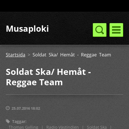
Musaploki
Startsida
>
Soldat Ska/ Hemåt - Reggae Team
Soldat Ska/ Hemåt -
Reggae Team
25.07.2016 18:02
Taggar
:
Thomas Gylling
|
Radio Västindien
|
Soldat Ska
|