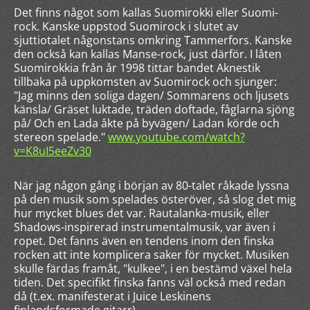
Det finns något som kallas Suomirokki eller Suomi-
rock. Kanske uppstod Suomirock i slutet av
sjuttiotalet någonstans omkring Tammerfors. Kanske
den också kan kallas Manse-rock, just därför. I låten
Suomirokkia från år 1998 tittar bandet Aknestik
tillbaka på uppkomsten av Suomirock och sjunger:
"Jag minns den soliga dagen/ Sommarens och ljusets
känsla/ Gräset luktade, träden doftade, fåglarna sjöng
på/ Och en Lada åkte på byvägen/ Ladan körde och
stereon spelade."
www.youtube.com/watch?
v=K8uI5eeZv30
När jag någon gång i början av 80-talet råkade lyssna
på den musik som spelades österöver, så slog det mig
hur mycket blues det var. Rautalanka-musik, eller
Shadows-inspirerad instrumentalmusik, var även i
ropet. Det fanns även en tendens inom den finska
rocken att inte komplicera saker för mycket. Musiken
skulle färdas framåt, "kulkee", i en bestämd växel hela
tiden. Det specifikt finska fanns väl också med redan
då (t.ex. manifesterat i Juice Leskinens