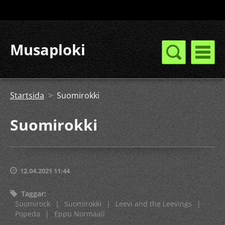
Musaploki
Startsida
>
Suomirokki
Suomirokki
12.04.2021 11:44
Taggar
:
Suomirock
|
Suomirokki
|
Leevi and the Leevings
|
Popeda
|
Eppu Normaali