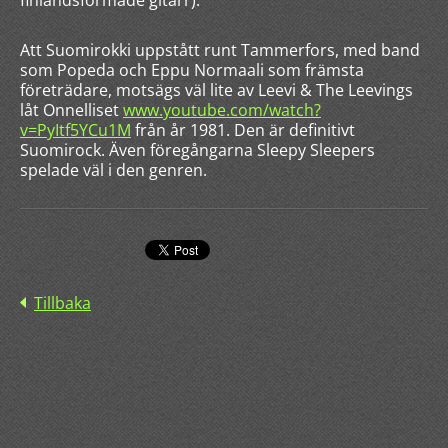
finlandsformade gitarr).
Att Suomirokki uppstått runt Tammerfors, med band
som Popeda och Eppu Normaali som främsta
företrädare, motsägs väl lite av Leevi & The Leevings
låt Onnelliset
www.youtube.com/watch?
v=PyItf5YCu1M
från år 1981. Den är definitivt
Suomirock. Även föregångarna Sleepy Sleepers
spelade väl i den genren.
Tillbaka