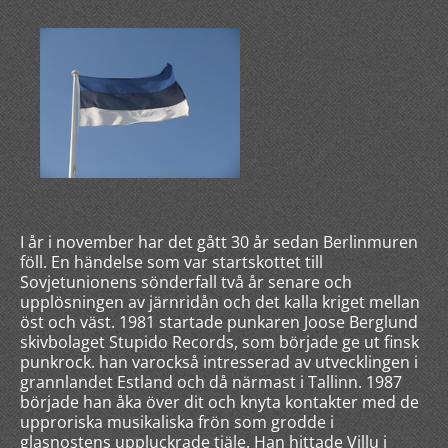
I år i november har det gått 30 år sedan Berlinmuren
föll. En händelse som var startskottet till
Sovjetunionens sönderfall två år senare och
upplösningen av järnridån och det kalla kriget mellan
öst och väst. 1981 startade punkaren Joose Berglund
skivbolaget Stupido Records, som började ge ut finsk
punkrock. han varockså intresserad av utvecklingen i
grannlandet Estland och då närmast i Tallinn. 1987
började han åka över dit och knyta kontakter med de
upproriska musikaliska frön som grodde i
glasnostens uppluckrade tjäle. Han hittade Villu i