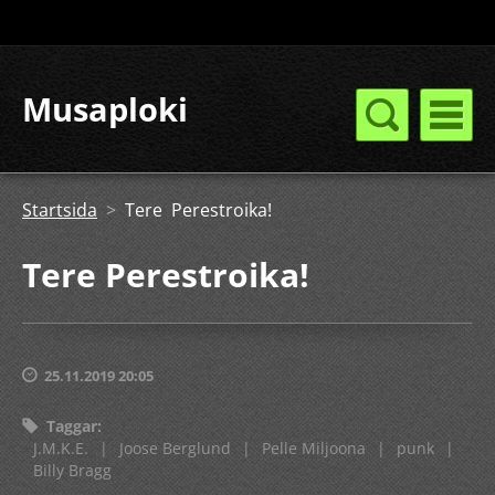
Musaploki
Startsida
>
Tere Perestroika!
Tere Perestroika!
25.11.2019 20:05
Taggar
:
J.M.K.E.
|
Joose Berglund
|
Pelle Miljoona
|
punk
|
Billy Bragg