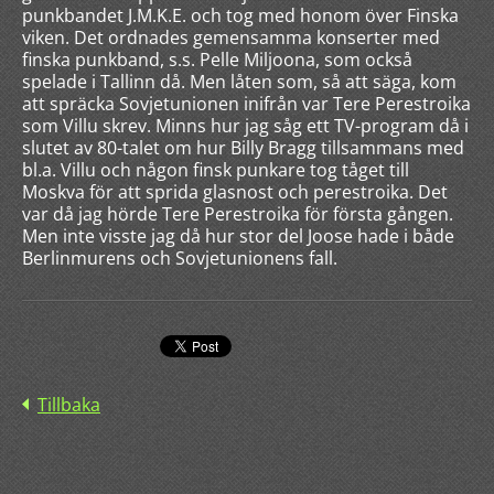
punkbandet J.M.K.E. och tog med honom över Finska
viken. Det ordnades gemensamma konserter med
finska punkband, s.s. Pelle Miljoona, som också
spelade i Tallinn då. Men låten som, så att säga, kom
att spräcka Sovjetunionen inifrån var Tere Perestroika
som Villu skrev. Minns hur jag såg ett TV-program då i
slutet av 80-talet om hur Billy Bragg tillsammans med
bl.a. Villu och någon finsk punkare tog tåget till
Moskva för att sprida glasnost och perestroika. Det
var då jag hörde Tere Perestroika för första gången.
Men inte visste jag då hur stor del Joose hade i både
Berlinmurens och Sovjetunionens fall.
Tillbaka