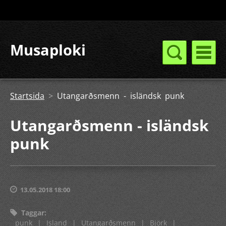
Musaploki
Startsida
>
Utangarðsmenn - isländsk punk
Utangarðsmenn - isländsk
punk
13.05.2018 18:00
Taggar
:
punk
|
Island
|
Utangarðsmenn
|
Björk
|