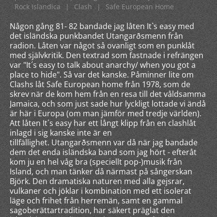
Rock Islandica
|
Clash
|
Safe European Home
Någon gång 81- 82 bandade jag låten It`s easy med
det isländska punkbandet Utangarðsmenn från
radion. Låten var något så ovanligt som en punklåt
med självkritik. Den textrad som fastnade i refrängen
var "It´s easy to talk about anarchy/ when you got a
place to hide". Så var det kanske. Påminner lite om
Clashs låt Safe European home från 1978, som de
skrev när de kom hem från en resa till det våldsamma
Jamaica, och som just sade hur lyckligt lottade vi ändå
är här i Europa (om man jämför med tredje världen).
Att låten It´s easy har ett långt klipp från en clashlåt
inlagd i sig kanske inte är en
tillfällighet. Utangarðsmenn var då när jag bandade
dem det enda isländska band som jag hört - efteråt
kom ju en hel våg bra (speciellt pop-)musik från
Island, och man tänker då närmast på sångerskan
Björk. Den dramatiska naturen med alla gejsrar,
vulkaner och jöklar i kombination med ett isolerat
läge och frihet från herremän, samt en gammal
sagoberättartradition, har säkert präglat den