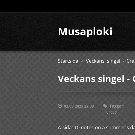
Musaploki
Startsida
>
Veckans singel - Cra
Veckans singel - 
Taggar
:
02.08.2023 22:38
Crass
A-sida: 10 notes on a summer`s d