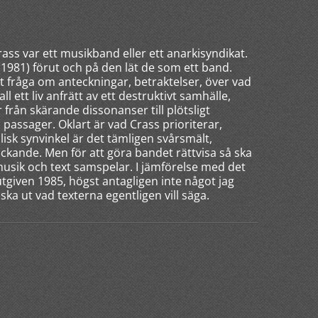
ass var ett musikband eller ett anarkisyndikat.
(1981) förut och på den lät de som ett band.
 fråga om anteckningar, betraktelser, över vad
ll ett liv anfrätt av ett destruktivt samhälle,
 från skärande dissonanser till plötsligt
passager. Oklart är vad Crass prioriterar,
isk synvinkel är det tämligen svårsmält,
ckande. Men för att göra bandet rättvisa så ska
musik och text samspelar. I jämförelse med det
 utgiven 1985, högst antagligen inte något jag
uska ut vad texterna egentligen vill säga.