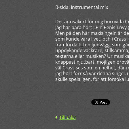
B-sida: Instrumental mix
Det är osäkert för mig huruvida Cr
Jag har bara hört LP:n Penis Envy 
Men på den här maxisingeln är det
som kunde vara livet, och i Crass fa
framförda till en ljudvägg, som går
uppdykande vackrare, stillsamma, 
texterna eller musiken? Ur musikal
knappast njutbart, möjligen orovä
väl Crass ses som en helhet, där 
jag hört förr så var denna singel,
skulle spela igen, för att försöka l
Tillbaka