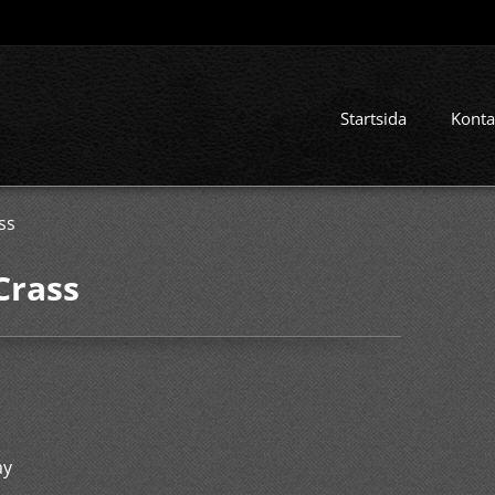
Startsida
Konta
ss
Crass
ay