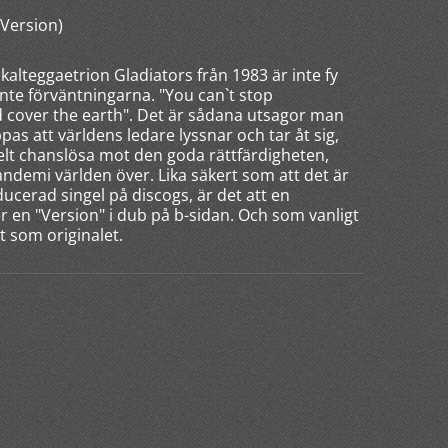
(Version)
alteggaetrion Gladiators från 1983 är inte fy
inte förväntningarna. "You can`t stop
nd cover the earth". Det är sådana utsagor man
as att världens ledare lyssnar och tar åt sig,
kelt chanslösa mot den goda rättfärdigheten,
ndemi världen över. Lika säkert som att det är
ducerad singel på discogs, är det att en
r en "Version" i dub på b-sidan. Och som vanligt
et som originalet.