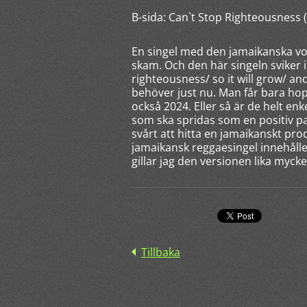
B-sida: Can`t Stop Righteousness 
En singel med den jamaikanska vok
skam. Och den här singeln sviker 
righteousness/ so it will grow/ a
behöver just nu. Man får bara hopp
också 2024. Eller så är de helt en
som ska spridas som en positiv pa
svårt att hitta en jamaikanskt pro
jamaikansk reggaesingel innehålle
gillar jag den versionen lika myck
Tillbaka