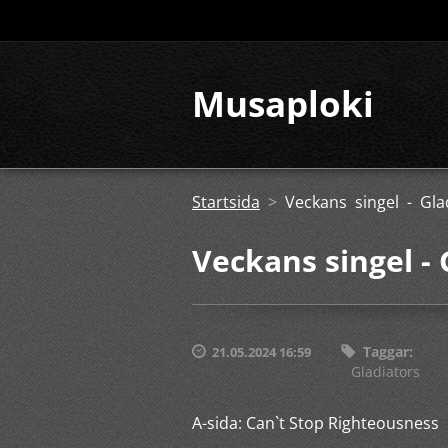
Musaploki
Startsida
>
Veckans singel - Gla
Veckans singel - 
Taggar
:
21.05.2024 16:59
Gladiators
A-sida: Can`t Stop Righteousness