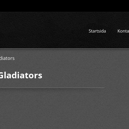
Startsida
Konta
diators
Gladiators