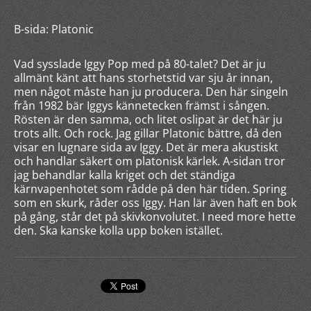
B-sida: Platonic
Vad sysslade Iggy Pop med på 80-talet? Det är ju
allmänt känt att hans storhetstid var sju år innan,
men något måste han ju producera. Den här singeln
från 1982 bär Iggys kännetecken främst i sången.
Rösten är den samma, och litet oslipat är det här ju
trots allt. Och rock. Jag gillar Platonic bättre, då den
visar en lugnare sida av Iggy. Det är mera akustiskt
och handlar säkert om platonisk kärlek. A-sidan tror
jag behandlar kalla kriget och det ständiga
kärnvapenhotet som rådde på den här tiden. Spring
som en skurk, råder oss Iggy. Han lär även haft en bok
på gång, står det på skivkonvolutet. I need more hette
den. Ska kanske kolla upp boken istället.