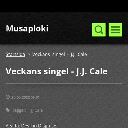
Musaploki
Startsida
>
Veckans singel - J.J. Cale
Veckans singel - J.J. Cale
20.05.2022 08:31
Taggar
:
JJ Cale
A-sida: Devil in Disguise