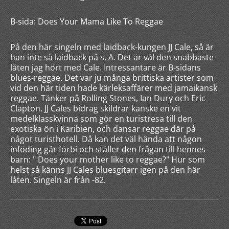
B-sida: Does Your Mama Like To Reggae
På den här singeln med laidback-kungen JJ Cale, så är
han inte så laidback på s. A. Det är väl den snabbaste
låten jag hört med Cale. Intressantare är B-sidans
blues-reggae. Det var ju många brittiska artister som
vid den här tiden hade kärleksaffärer med jamaikansk
reggae. Tänker på Rolling Stones, Ian Dury och Eric
Clapton. JJ Cales bidrag skildrar kanske en vit
medelklasskvinna som gör en turistresa till den
exotiska ön i Karibien, och dansar reggae där på
något turisthotell. Då kan det väl hända att någon
inföding går förbi och ställer den frågan till hennes
barn: " Does your mother like to reggae?" Hur som
helst så känns JJ Cales bluesgitarr igen på den här
låten. Singeln är från -82.