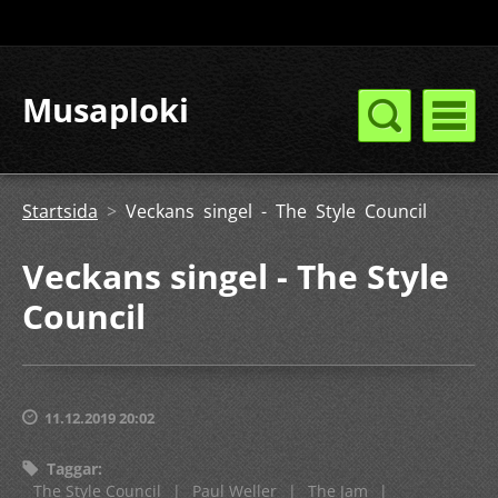
Musaploki
Startsida
>
Veckans singel - The Style Council
Veckans singel - The Style
Council
11.12.2019 20:02
Taggar
:
The Style Council
|
Paul Weller
|
The Jam
|