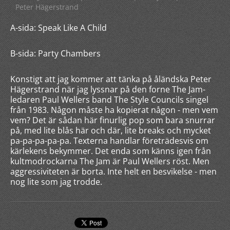
Peter Hägerstrand
A-sida: Speak Like A Child
B-sida: Party Chambers
Konstigt att jag kommer att tänka på åländska Peter
Hägerstrand när jag lyssnar på den forne The Jam-
ledaren Paul Wellers band The Style Councils singel
från 1983. Någon måste ha kopierat någon - men vem
vem? Det är sådan här finurlig pop som bara snurrar
på, med lite blås här och där, lite breaks och mycket
pa-pa-pa-pa-pa. Texterna handlar företrädesvis om
kärlekens bekymmer. Det enda som känns igen från
kultmodrockarna The Jam är Paul Wellers röst. Men
aggressiviteten är borta. Inte helt en besvikelse - men
nog lite som jag trodde.