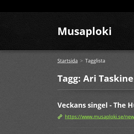
Musaploki
Startsida
>
Tagglista
Tagg: Ari Taskin
Veckans singel - The 
https://www.musaploki.se/new