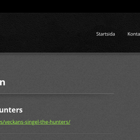
Startsida
Konta
en
Hunters
s/veckans-singel-the-hunters/