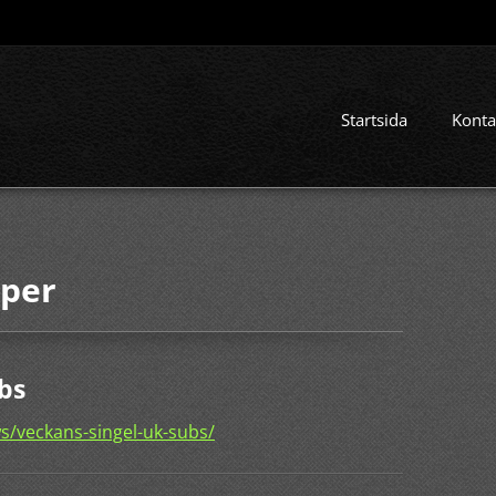
Startsida
Konta
rper
bs
s/veckans-singel-uk-subs/