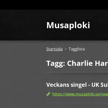
Musaploki
Startsida
>
Tagglista
Tagg: Charlie Ha
Veckans singel - UK Su
https://www.musaploki.se/new