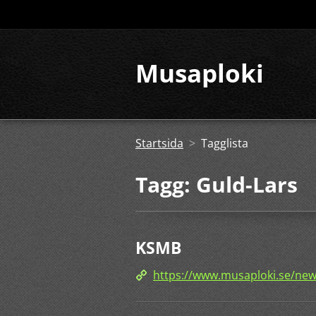
Musaploki
Startsida
>
Tagglista
Tagg: Guld-Lars
KSMB
https://www.musaploki.se/ne