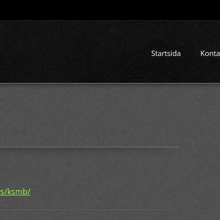
Startsida
Konta
ws/ksmb/