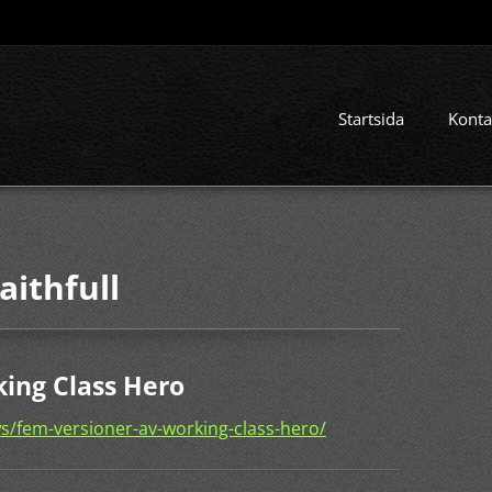
Startsida
Konta
aithfull
ing Class Hero
s/fem-versioner-av-working-class-hero/