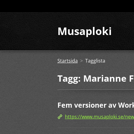
Musaploki
Startsida
>
Tagglista
Tagg: Marianne F
Fem versioner av Work
https://www.musaploki.se/new