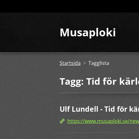
Musaploki
Startsida
>
Tagglista
Tagg: Tid för kär
Ulf Lundell - Tid för kä
https://www.musaploki.se/news/