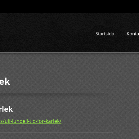
Startsida
Konta
lek
rlek
ulf-lundell-tid-for-karlek/