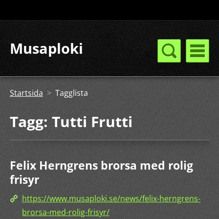
Musaploki
Startsida
>
Tagglista
Tagg: Tutti Frutti
Felix Herngrens brorsa med rolig
frisyr
https://www.musaploki.se/news/felix-herngrens-
brorsa-med-rolig-frisyr/