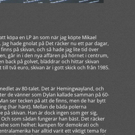
 att köpa en LP än som när jag köpte Mikael
Jag hade gnolat på Det räcker nu ett par dagar,
 finns på skivan, och så hade jag lite tid över
n, går in i den nya affären på hörnet i centrum,
en back på golvet, bläddrar och hittar skivan
till två euro, skivan är i gott skick och från 1985.
 medlet av 80-talet. Det är Hemingwayland, och
efter de vänner som Dylan kallade samman på 60-
 Man ser tecken på att de finns, men de har bytt
ng (har hänt). Mellan de båda polerna
 på skivan. Han är dock ingen som ger sig,
. Och som sådan fungerar han bäst. Det räcker
iehe som helhet: kampen för demokrati och
ntralamerika har alltid varit ett viktigt tema för