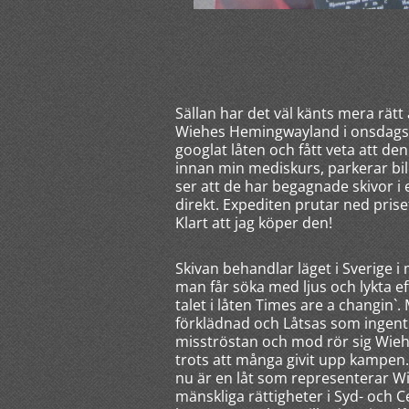
Sällan har det väl känts mera rätt
Wiehes Hemingwayland i onsdags. 
googlat låten och fått veta att den
innan min mediskurs, parkerar bile
ser att de har begagnade skivor i 
direkt. Expediten prutar ned priset 
Klart att jag köper den!
Skivan behandlar läget i Sverige i
man får söka med ljus och lykta 
talet i låten Times are a changin`.
förklädnad och Låtsas som ingenti
misströstan och mod rör sig Wiehe
trots att många givit upp kampen
nu är en låt som representerar W
mänskliga rättigheter i Syd- och Ce