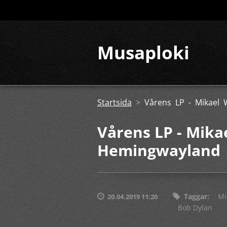
Musaploki
Startsida
>
Vårens LP - Mikael
Vårens LP - Mika
Hemingwayland
Taggar
:
Mi
20.04.2019 11:20
Bob Dylan