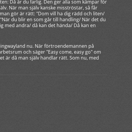
åten: Då är du farlig. Den ger alla som kämpar för
själv. När man själv kanske misströstar, så får
man gör är rätt: "Dom vill ha dig rädd och liten/
"När du blir en som går till handling/ När det du
r dig med andra/ då kan det hända/ Då kan en
 hemingwayland nu. När förtroendemannen på
tt arbetsrum och säger "Easy come, easy go" om
Det är då man själv handlar rätt. Som nu, med