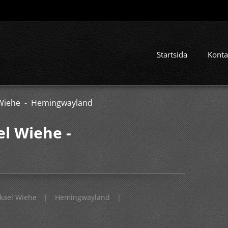
Startsida
Konta
 Wiehe - Hemingwayland
el Wiehe -
kael Wiehe
|
Hemingwayland
|