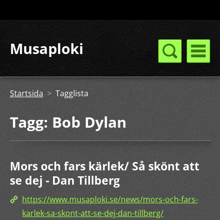
Musaploki
Startsida
>
Tagglista
Tagg: Bob Dylan
Mors och fars kärlek/ Så skönt att
se dej - Dan Tillberg
https://www.musaploki.se/news/mors-och-fars-
karlek-sa-skont-att-se-dej-dan-tillberg/