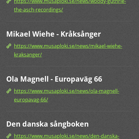
https://www.musaploki.se/news/woody-guthrie-
the-asch-recordings/
Mikael Wiehe - Kråksånger
https://www.musaploki.se/news/mikael-wiehe-
kraksanger/
Ola Magnell - Europaväg 66
https://www.musaploki.se/news/ola-magnell-
europavag-66/
Den danska sångboken
https://www.musaploki.se/news/den-danska-