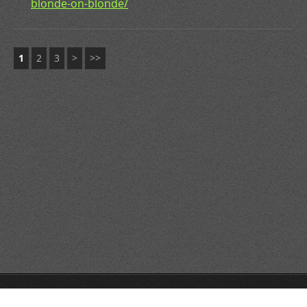
blonde-on-blonde/
1
2
3
>
>>
© 2015 All rights reserved.
Drivs med
Webnode